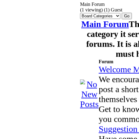
Main Forum
(1 viewing) (1) Guest
Main Forum
Th
category it se
forums. It is a
must 
Forum
Welcome M
We encoura
post a short
themselves 
Get to know
you common
Suggestion
Have some 