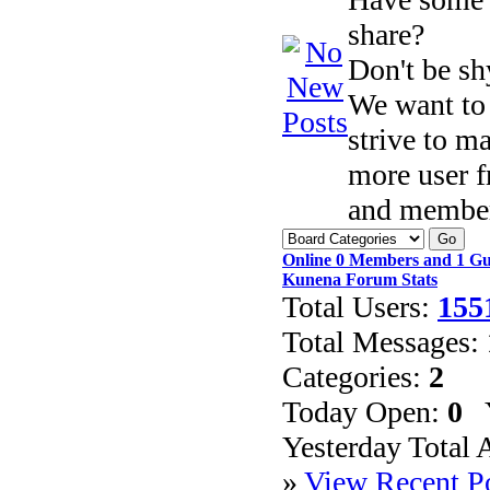
share?
Don't be sh
We want to
strive to ma
more user f
and members
Online
0
Members and
1
Gu
Kunena Forum Stats
Total Users:
155
Total Messages:
Categories:
2
Today Open:
0
Y
Yesterday Total
»
View Recent P